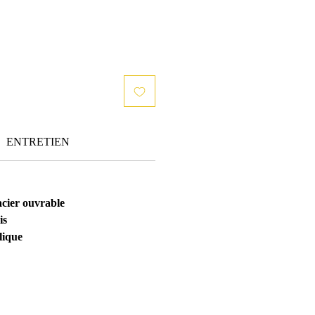
ENTRETIEN
cier ouvrable
vis
lique