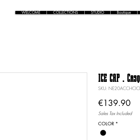
WELCOME
COLLECTIONS
STUDIO
Boutique
ICE CAP . Cas
SKU: NE20ACCHCIC
Pr
€139.90
Sales Tax Included
COLOR
*