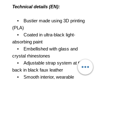
Technical details (EN):
• Bustier made using 3D printing
(PLA)
• Coated in ultra-black light-
absorbing paint
• Embellished with glass and
crystal rhinestones
• Adjustable strap system at the
back in black faux leather
• Smooth interior, wearable
directly on skin or over fabric
• Crafted to order in our Parisian
atelier
• Collectible piece, ultra-limited
edition
Atelier Romain Thevenin Paris
Collection Giger