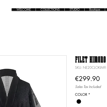
WELCOME
COLLECTIONS
STUDIO
Boutique
FILET KIMONO
SKU: NE20CLOKIMFI
Pr
€299.90
Sales Tax Included
COLOR
*