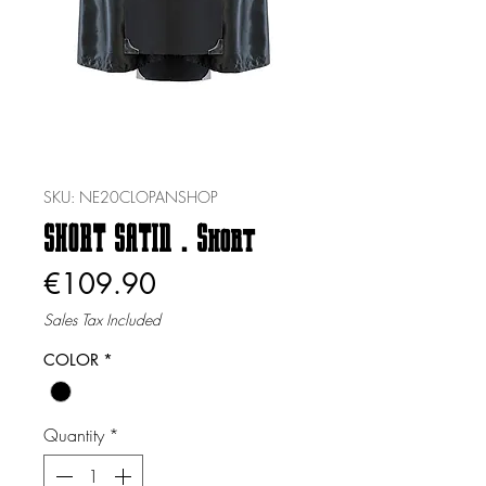
SKU: NE20CLOPANSHOP
SHORT SATIN . Short
Price
€109.90
Sales Tax Included
COLOR
*
Quantity
*